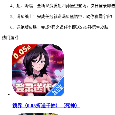
4、超四降临：全新18资质超四孙悟空登场，次日登录即送
5、满星战士：完成任务就送满星黑悟空，助你称霸宇宙!
6、送绝版皮肤：完成*强之道任务即送SSG孙悟空皮肤!
热门游戏
镜界（0.05折送千抽）（死神）