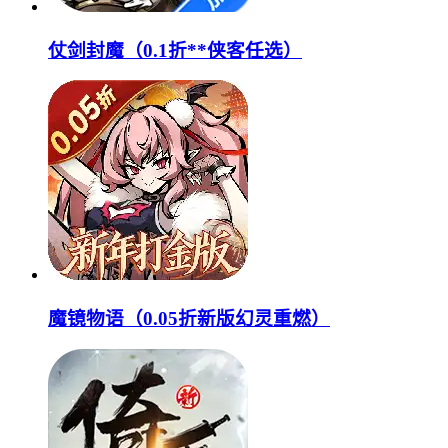
仗剑封魔（0.1折**侠客任选）
魔镜物语（0.05折新版幻灵重燃）