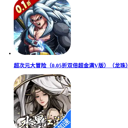
超次元大冒险（0.05折双倍超金满V版）（龙珠