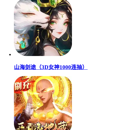
山海剑途（3D女神1000连抽）