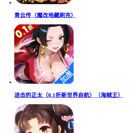
青云传（魔改地藏刷充）
进击的正太（0.1折新世界启航）（海贼王）