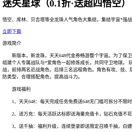
迷失星球（0.1折·送超四悟空）
悟空、库林、贝吉塔等全龙珠人气角色大集结，集结宇宙*强战
立即下载
游戏简介
新版本，新龙珠，天
天648代金券畅游
整个宇宙。为了保卫
组建个人专属战队与*爱角色一起修炼成长，共同守卫地球。 
战，前排两名近战角色，后排三名远程角色。角色有攻、技、
防类型，合理搭配角色，提高战斗力。
游戏福利
1、天天
648：每天完成任务免费送648无门槛可拆分不限时
2、送万充：
每天活跃达标即送海量充值卡，钻石充值不花
3、送千抽：福利升级，连续登录即送限定召唤千抽，白嫖