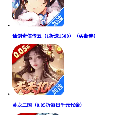
仙剑奇侠传五（1折送1500）（买断券）
卧龙三国（0.05折每日千元代金）