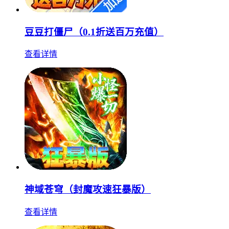
豆豆打僵尸（0.1折送百万充值）
查看详情
神域苍穹（封魔攻速狂暴版）
查看详情